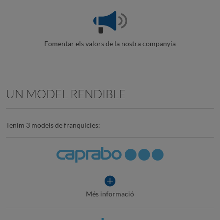
Fomentar els valors de la nostra companyia
UN MODEL RENDIBLE
Tenim 3 models de franquicies:
Més informació
sobre
la
franquícia