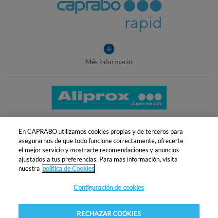
integral
Més informació
sobre
Rapid
supermercats
En CAPRABO utilizamos cookies propias y de terceros para
Més informació
sobre
asegurarnos de que todo funcione correctamente, ofrecerte
Aliprox
el mejor servicio y mostrarte recomendaciones y anuncios
de
ajustados a tus preferencias. Para más información, visita
Caprabo
nuestra
política de Cookies
Atenció al client
|
Copyright
|
Política de cookies
Configuración de cookies
|
Avís legal
|
Canal intern d'informació
Condiciones del club
|
Política de Protección de
datos
-
© 2024 Caprabo, S.A.U. Tots els drets
reservats
RECHAZAR COOKIES